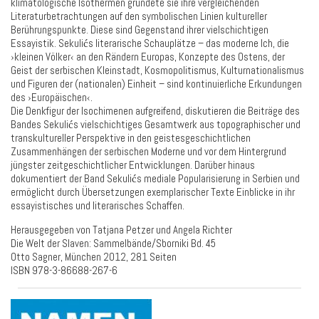
klimatologische Isothermen gründete sie ihre vergleichenden
Literaturbetrachtungen auf den symbolischen Linien kultureller
Berührungspunkte. Diese sind Gegenstand ihrer vielschichtigen
Essayistik. Sekulićs literarische Schauplätze – das moderne Ich, die
›kleinen Völker‹ an den Rändern Europas, Konzepte des Ostens, der
Geist der serbischen Kleinstadt, Kosmopolitismus, Kulturnationalismus
und Figuren der (nationalen) Einheit – sind kontinuierliche Erkundungen
des ›Europäischen‹.
Die Denkfigur der Isochimenen aufgreifend, diskutieren die Beiträge des
Bandes Sekulićs vielschichtiges Gesamtwerk aus topographischer und
transkultureller Perspektive in den geistesgeschichtlichen
Zusammenhängen der serbischen Moderne und vor dem Hintergrund
jüngster zeitgeschichtlicher Entwicklungen. Darüber hinaus
dokumentiert der Band Sekulićs mediale Popularisierung in Serbien und
ermöglicht durch Übersetzungen exemplarischer Texte Einblicke in ihr
essayistisches und literarisches Schaffen.
Herausgegeben von Tatjana Petzer und Angela Richter
Die Welt der Slaven: Sammelbände/Sborniki Bd. 45
Otto Sagner, München 2012, 281 Seiten
ISBN 978-3-86688-267-6