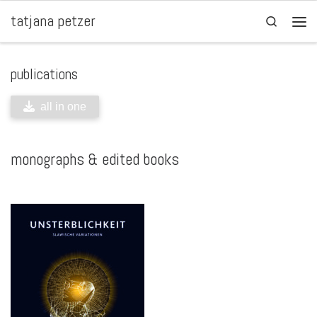
tatjana petzer
Zum Inhalt springen
Search
Men
publications
all in one
monographs & edited books