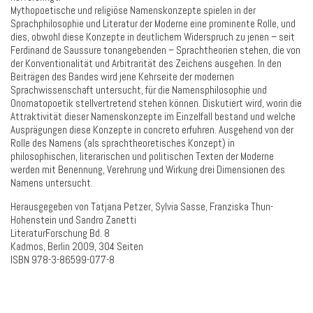
Mythopoetische und religiöse Namenskonzepte spielen in der
Sprachphilosophie und Literatur der Moderne eine prominente Rolle, und
dies, obwohl diese Konzepte in deutlichem Widerspruch zu jenen – seit
Ferdinand de Saussure tonangebenden – Sprachtheorien stehen, die von
der Konventionalität und Arbitrarität des Zeichens ausgehen. In den
Beiträgen des Bandes wird jene Kehrseite der modernen
Sprachwissenschaft untersucht, für die Namensphilosophie und
Onomatopoetik stellvertretend stehen können. Diskutiert wird, worin die
Attraktivität dieser Namenskonzepte im Einzelfall bestand und welche
Ausprägungen diese Konzepte in concreto erfuhren. Ausgehend von der
Rolle des Namens (als sprachtheoretisches Konzept) in
philosophischen, literarischen und politischen Texten der Moderne
werden mit Benennung, Verehrung und Wirkung drei Dimensionen des
Namens untersucht.
Herausgegeben von Tatjana Petzer, Sylvia Sasse, Franziska Thun-
Hohenstein und Sandro Zanetti
LiteraturForschung Bd. 8
Kadmos, Berlin 2009, 304 Seiten
ISBN 978-3-86599-077-8