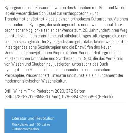
Synergismus, das Zusammenwirken des Menschen mit Gott und Natur,
ist ein wesentlicher Schlüssel zur Anthropotechnik und
Transformationsästhetik des slavisch-orthodoxen Kulturraums. Visionen
des modernen Synergos, die sich angesichts neuer wissenschaftlich-
technischer Möglichkeiten an der Wende zum 20. Jahrhundert ihren Weg
bahnten, verbinden christliche und säkulare Umgestaltungsprojekte und
trennen sie zugleich. Der Synergiediskurs geht dabei keineswegs nahtlos
in zeitgenössische Sozialutopien und die Entwürfen des Neuen
Menschen der sowjetischen Biopolitik über. Vor dem Hintergrund der
epistemischen Umbrüche und Synthesen um 1900, die das Verhältnis
von Wissen und Glauben neu justierten, untersucht das Buch
synergetische Modellbildungen insbesondere in der russischen
Philosophie, Wissenschaft, Literatur und Kunst als ein Fundament der
modernen slavischen Wissenskultur.
Brill | Wilhelm Fink, Paderborn 2020, 372 Seiten
ISBN 978-3-7705-6558-0 (Print); 978-3-8467-6558-6 (E-Book)