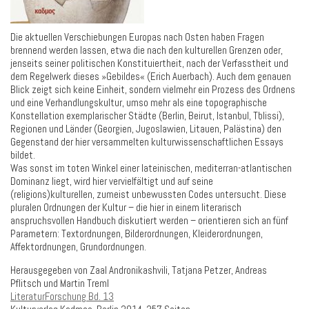
Die aktuellen Verschiebungen Europas nach Osten haben Fragen
brennend werden lassen, etwa die nach den kulturellen Grenzen oder,
jenseits seiner politischen Konstituiertheit, nach der Verfasstheit und
dem Regelwerk dieses »Gebildes« (Erich Auerbach). Auch dem genauen
Blick zeigt sich keine Einheit, sondern vielmehr ein Prozess des Ordnens
und eine Verhandlungskultur, umso mehr als eine topographische
Konstellation exemplarischer Städte (Berlin, Beirut, Istanbul, Tblissi),
Regionen und Länder (Georgien, Jugoslawien, Litauen, Palästina) den
Gegenstand der hier versammelten kulturwissenschaftlichen Essays
bildet.
Was sonst im toten Winkel einer lateinischen, mediterran-atlantischen
Dominanz liegt, wird hier vervielfältigt und auf seine
(religions)kulturellen, zumeist unbewussten Codes untersucht. Diese
pluralen Ordnungen der Kultur – die hier in einem literarisch
anspruchsvollen Handbuch diskutiert werden – orientieren sich an fünf
Parametern: Textordnungen, Bilderordnungen, Kleiderordnungen,
Affektordnungen, Grundordnungen.
Herausgegeben von Zaal Andronikashvili, Tatjana Petzer, Andreas
Pflitsch und Martin Treml
LiteraturForschung Bd. 13