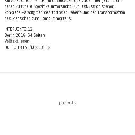
Kunst aus Ost-, Mittel- und Südosteuropa zusammengeführt und
deren kulturelle Spezifika untersucht. Zur Diskussion stehen
konkrete Paradigmen des todlosen Lebens und der Transformation
des Menschen zum Homo immortalis.
INTERJEKTE 12
Berlin 2018, 64 Seiten
Volltext lesen
DOI 10.13151/IJ.2018.12
projects