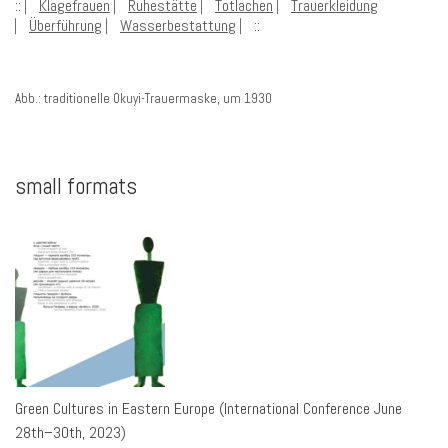
:: ⎸
Klagefrauen
⎸
Ruhestätte
⎸
Totlachen
⎸
Trauerkleidung
⎸
Überführung
⎸
Wasserbestattung
⎸::
Abb.: traditionelle Okuyi-Trauermaske, um 1930
small formats
Green Cultures in Eastern Europe (International Conference June
28th–30th, 2023)