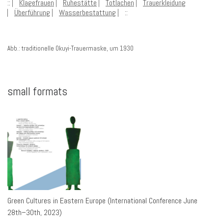
:: ⎸
Klagefrauen
⎸
Ruhestätte
⎸
Totlachen
⎸
Trauerkleidung
⎸
Überführung
⎸
Wasserbestattung
⎸::
Abb.: traditionelle Okuyi-Trauermaske, um 1930
small formats
Green Cultures in Eastern Europe (International Conference June
28th–30th, 2023)